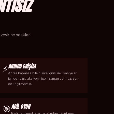
TISIZ
n zevkine odaklan,
ANINDA ERIŞIM
⚡
Adres kapansa bile güncel giriş linki saniyeler
içinde hazır; aksiyon hiçbir zaman durmaz, sen
de kaçırmazsın.
ADIL OYUN
🎯
Bağımsız kuruluşlar tarafından denetlenen