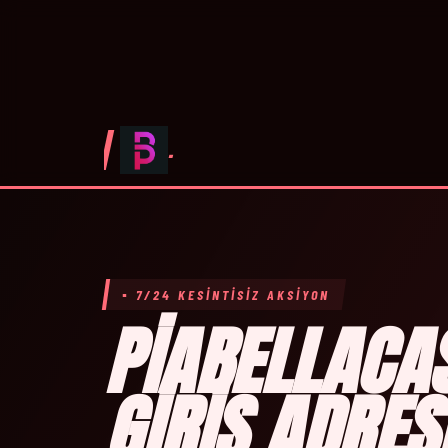
.
▪ 7/24 KESINTISIZ AKSIYON
PIABELLACAS
GIRIŞ ADRES