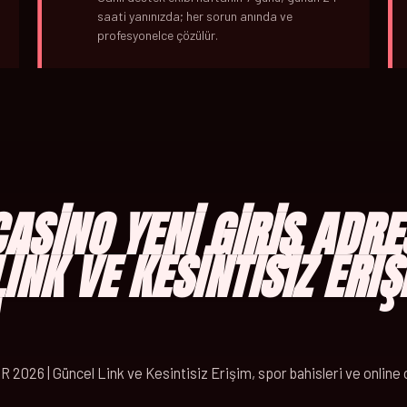
saati yanınızda; her sorun anında ve
profesyonelce çözülür.
ASINO YENI GIRIŞ ADRE
LINK VE KESINTISIZ ERI
TR 2026 | Güncel Link ve Kesintisiz Erişim, spor bahisleri ve online