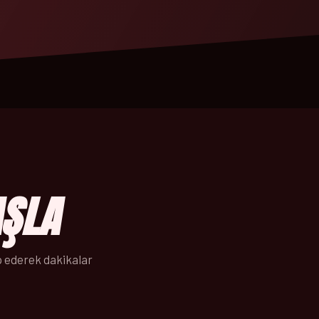
AŞLA
p ederek dakikalar