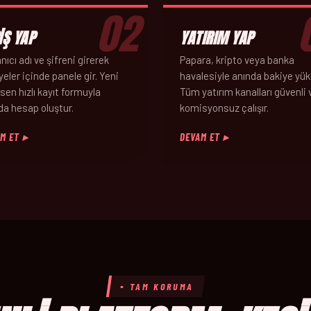
02
IŞ YAP
YATIRIM YAP
nıcı adı ve şifreni girerek
Papara, kripto veya banka
eler içinde panele gir. Yeni
havalesiyle anında bakiye yük
sen hızlı kayıt formuyla
Tüm yatırım kanalları güvenli 
da hesap oluştur.
komisyonsuz çalışır.
M ET ▸
DEVAM ET ▸
▪ TAM KORUMA