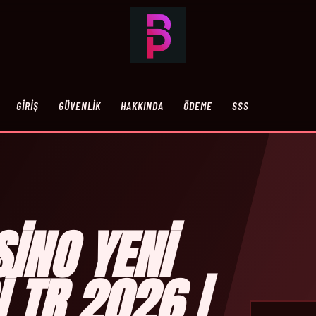
GIRIŞ
GÜVENLIK
HAKKINDA
ÖDEME
SSS
INO YENI
I TR 2026 |