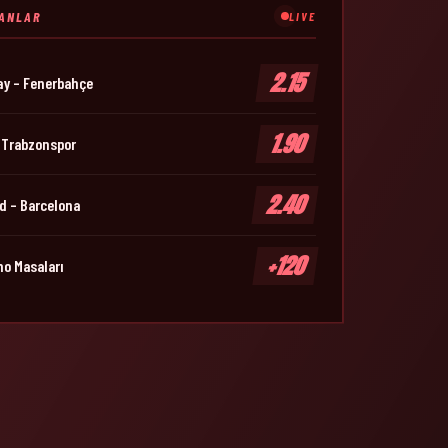
RANLAR
LIVE
2.15
ay – Fenerbahçe
1.90
– Trabzonspor
2.40
d – Barcelona
+120
no Masaları