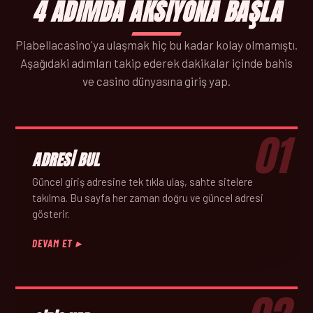
4 ADIMDA AKSIYONA BAŞLA
Piabellacasino'ya ulaşmak hiç bu kadar kolay olmamıştı.
Aşağıdaki adımları takip ederek dakikalar içinde bahis
ve casino dünyasına giriş yap.
01
ADRESI BUL
Güncel giriş adresine tek tıkla ulaş, sahte sitelere
takılma. Bu sayfa her zaman doğru ve güncel adresi
gösterir.
DEVAM ET ▸