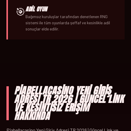
ADIL OYUN
🎯
Bağımsız kuruluşlar tarafından denetlenen RNG
sistemi ile tüm oyunlarda şeffaf ve kesinlikle adil
sonuçlar elde edilir.
PIABELLACASINO YENI GIRIŞ
ADRESI TR 2026 | GÜNCEL LINK
VE KESINTISIZ ERIŞIM
HAKKINDA
Piabellacasino Yeni Giriş Adresi TR 2026 | Güncel Link ve