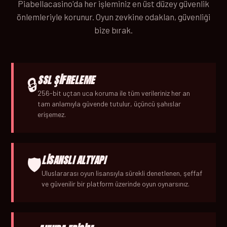
Piabellacasino'da her işleminiz en üst düzey güvenlik
önlemleriyle korunur. Oyun zevkine odaklan, güvenliği
bize bırak.
SSL ŞIFRELEME
🔒
256-bit uçtan uca koruma ile tüm verileriniz her an
tam anlamıyla güvende tutulur, üçüncü şahıslar
erişemez.
LISANSLI ALTYAPI
🛡️
Uluslararası oyun lisansıyla sürekli denetlenen, şeffaf
ve güvenilir bir platform üzerinde oyun oynarsınız.