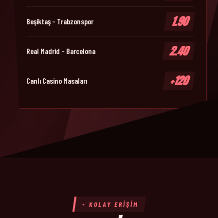
1.90
Beşiktaş – Trabzonspor
2.40
Real Madrid – Barcelona
+120
Canlı Casino Masaları
▪ KOLAY ERIŞIM