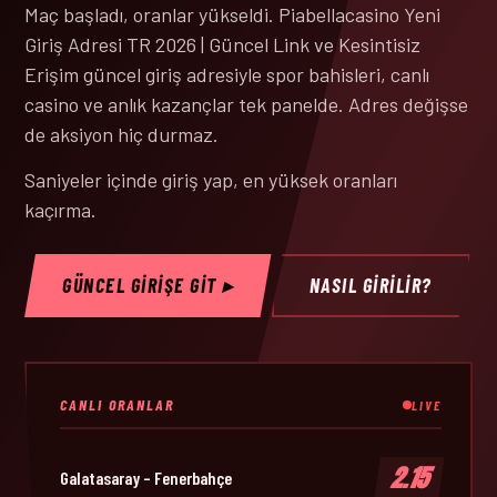
Maç başladı, oranlar yükseldi. Piabellacasino Yeni
Giriş Adresi TR 2026 | Güncel Link ve Kesintisiz
Erişim güncel giriş adresiyle spor bahisleri, canlı
casino ve anlık kazançlar tek panelde. Adres değişse
de aksiyon hiç durmaz.
Saniyeler içinde giriş yap, en yüksek oranları
kaçırma.
GÜNCEL GIRIŞE GIT ▸
NASIL GIRILIR?
CANLI ORANLAR
LIVE
2.15
Galatasaray – Fenerbahçe