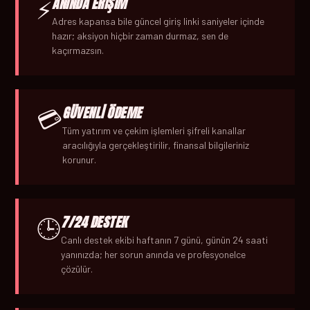
ANINDA ERIŞIM
⚡
Adres kapansa bile güncel giriş linki saniyeler içinde
hazır; aksiyon hiçbir zaman durmaz, sen de
kaçırmazsın.
GÜVENLI ÖDEME
💳
Tüm yatırım ve çekim işlemleri şifreli kanallar
aracılığıyla gerçekleştirilir, finansal bilgileriniz
korunur.
7/24 DESTEK
🕒
Canlı destek ekibi haftanın 7 günü, günün 24 saati
yanınızda; her sorun anında ve profesyonelce
çözülür.